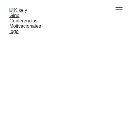
¿Te interesa una pintura?
Envíanos un mensaje
Tu nombre*
Tu correo*